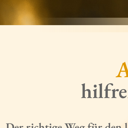
A
hilfr
Der richtige Weg für den 