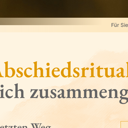
Für Si
bschiedsritua
eich zusammeng
letzten Weg