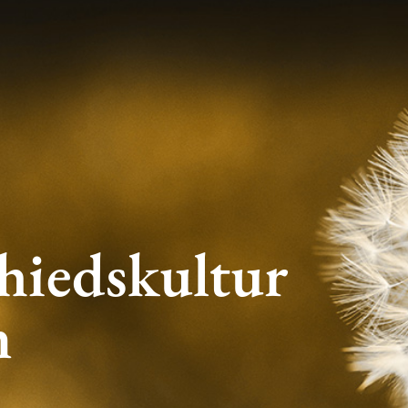
hiedskultur
n