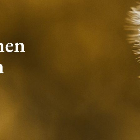
nen
n