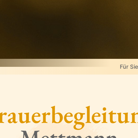
Für Si
rauerbegleitu
Mettmann