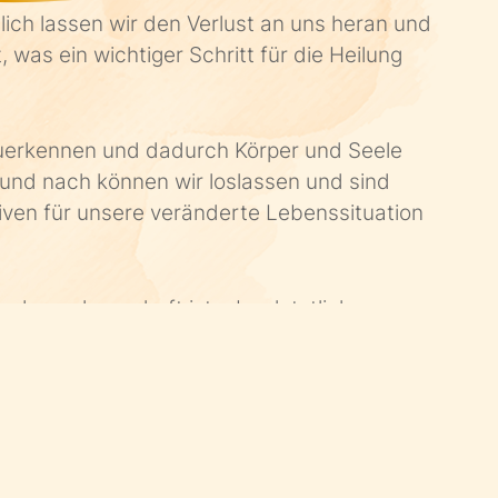
lich lassen wir den Verlust an uns heran und
t, was ein wichtiger Schritt für die Heilung
zuerkennen und dadurch Körper und Seele
und nach können wir loslassen und sind
iven für unsere veränderte Lebenssituation
, der schmerzhaft ist, aber letztlich zur
ung nach einem schweren Verlust beiträgt.
en Verlust in unser Leben zu integrieren und
nden, es weiterzuführen.