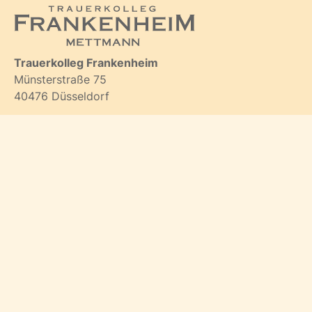
Trauerkolleg Frankenheim
Münsterstraße 75
40476 Düsseldorf
Telefon:
0211 – 9 48 48 48
E-Mail:
kontakt@trauerkolleg.de
Filiale Mettmann:
Lindenheider Straße 57
40822 Mettmann
Telefon:
02104 – 28 60 50
Trauerangebot
Trauerbegleitung